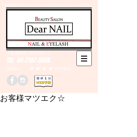
千葉県野田市のネイルサロン、まつげエクステはＤｅａｒＮAILへ
​N
AIL &
E
YELASH
千葉県野田市野田790-1
TEL
04-7197-5556
営業時間 10：00～20：00 (予約優先)
お客様マツエク☆