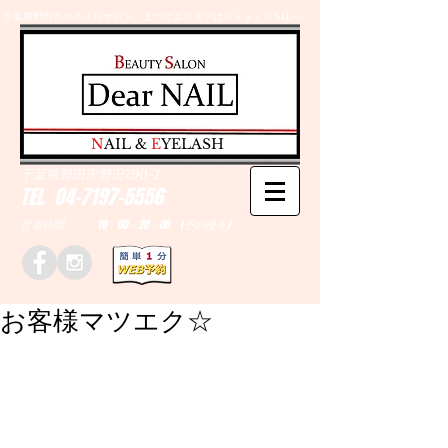
千葉県野田市のネイルサロン、まつげエクステはＤｅａｒＮAILへ
​N
AIL &
E
YELASH
千葉県野田市野田790-1
TEL
04-7197-5556
営業時間 10：00～20：00 (予約優先)
お客様マツエク☆