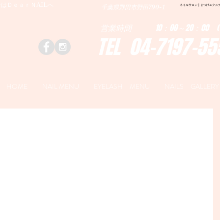
はＤｅａｒＮAILへ
ネイルサロン | まつげエクステ|ネ
千葉県野田市野田790-1
営業時間 10：00～20：00 (
TEL 04-7197-55
HOME
NAIL MENU
EYELASH MENU
NAILS GALLERY