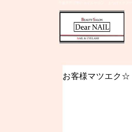
千葉県野田市のネイルサロン、まつげエクステ
​N
AIL &
E
YELASH
お客様マツエク☆