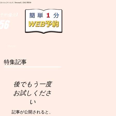
イル |マツエク| Deranail | 日本| 野田市
予約優先)
56
More
特集記事
後でもう一度
お試しくださ
い
記事が公開されると、