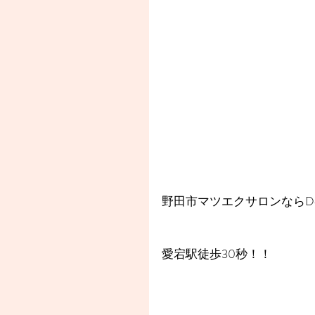
野田市マツエクサロンならDea
愛宕駅徒歩30秒！！