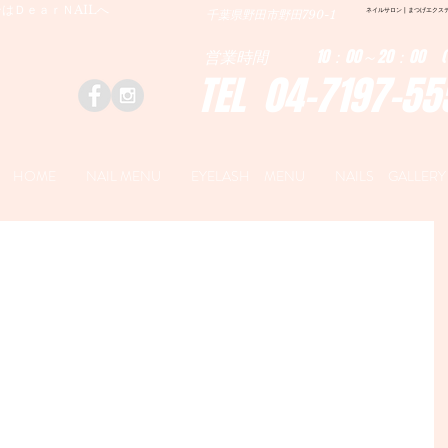
はＤｅａｒＮAILへ
ネイルサロン | まつげエクステ|ネ
千葉県野田市野田790-1
営業時間 10：00～20：00 (
TEL 04-7197-55
HOME
NAIL MENU
EYELASH MENU
NAILS GALLERY