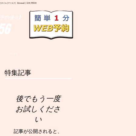
イル |マツエク| Deranail | 日本| 野田市
予約優先)
56
More
特集記事
後でもう一度
お試しくださ
い
記事が公開されると、