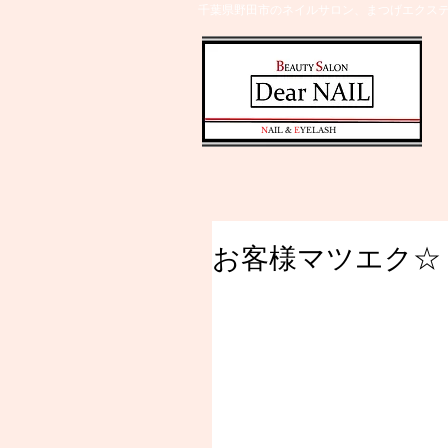
千葉県野田市のネイルサロン、まつげエクステ
​N
AIL &
E
YELASH
お客様マツエク☆