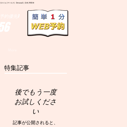
イル |マツエク| Deranail | 日本| 野田市
予約優先)
56
More
特集記事
後でもう一度
お試しくださ
い
記事が公開されると、