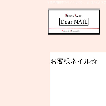
千葉県野田市のネイルサロン、まつげエクステ
​N
AIL &
E
YELASH
お客様ネイル☆