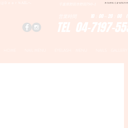
はＤｅａｒＮAILへ
ネイルサロン | まつげエクステ|ネ
千葉県野田市野田790-1
営業時間 10：00～20：00 (
TEL 04-7197-55
HOME
NAIL MENU
EYELASH MENU
NAILS GALLERY