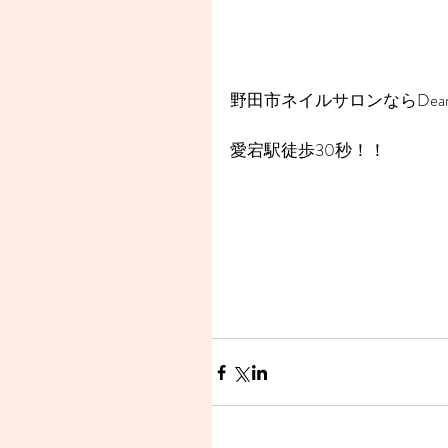
野田市ネイルサロンならDear
愛宕駅徒歩30秒！！