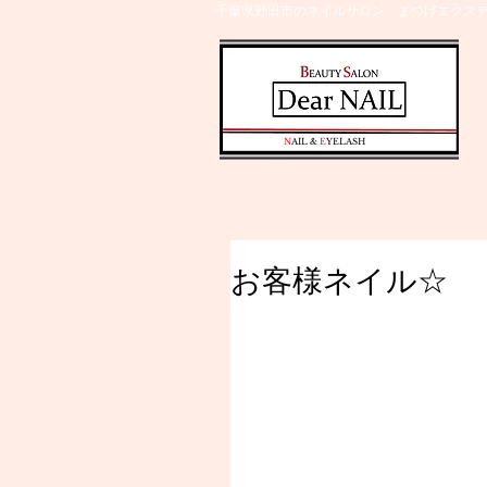
千葉県野田市のネイルサロン、まつげエクステ
​N
AIL &
E
YELASH
お客様ネイル☆