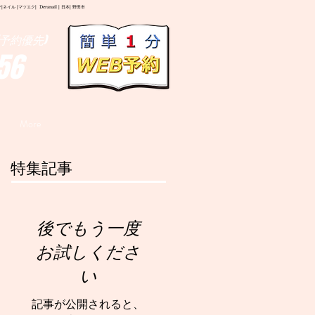
イル |マツエク| Deranail | 日本| 野田市
予約優先)
56
More
特集記事
後でもう一度
お試しくださ
い
記事が公開されると、