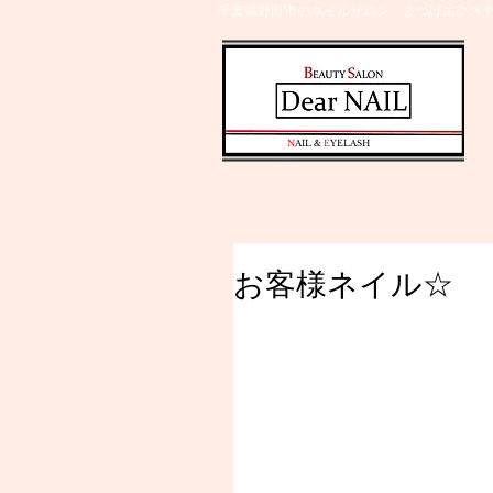
千葉県野田市のネイルサロン、まつげエクステ
​N
AIL &
E
YELASH
お客様ネイル☆