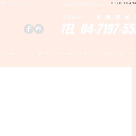
はＤｅａｒＮAILへ
ネイルサロン | まつげエクステ|ネ
千葉県野田市野田790-1
営業時間 10：00～20：00 (
TEL 04-7197-55
HOME
NAIL MENU
EYELASH MENU
NAILS GALLERY