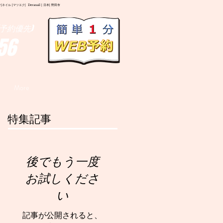
イル |マツエク| Deranail | 日本| 野田市
予約優先)
56
More
特集記事
後でもう一度
お試しくださ
い
記事が公開されると、