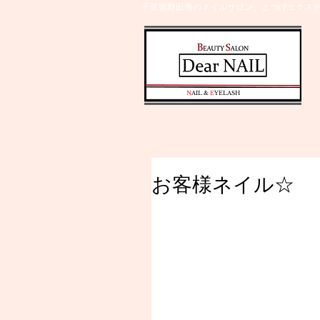
千葉県野田市のネイルサロン、まつげエクステ
​N
AIL &
E
YELASH
お客様ネイル☆