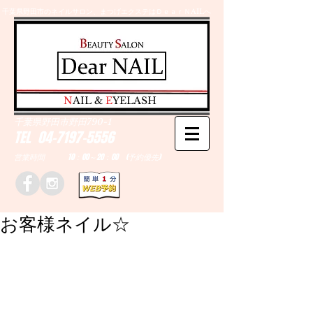
千葉県野田市のネイルサロン、まつげエクステはＤｅａｒＮAILへ
​N
AIL &
E
YELASH
千葉県野田市野田790-1
TEL
04-7197-5556
営業時間 10：00～20：00 (予約優先)
お客様ネイル☆