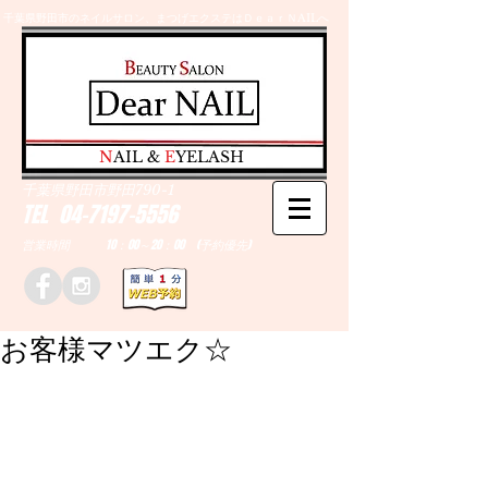
千葉県野田市のネイルサロン、まつげエクステはＤｅａｒＮAILへ
​N
AIL &
E
YELASH
千葉県野田市野田790-1
TEL
04-7197-5556
営業時間 10：00～20：00 (予約優先)
お客様マツエク☆