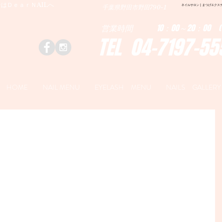
はＤｅａｒＮAILへ
ネイルサロン | まつげエクステ|ネ
千葉県野田市野田790-1
営業時間 10：00～20：00 (
TEL 04-7197-55
HOME
NAIL MENU
EYELASH MENU
NAILS GALLERY