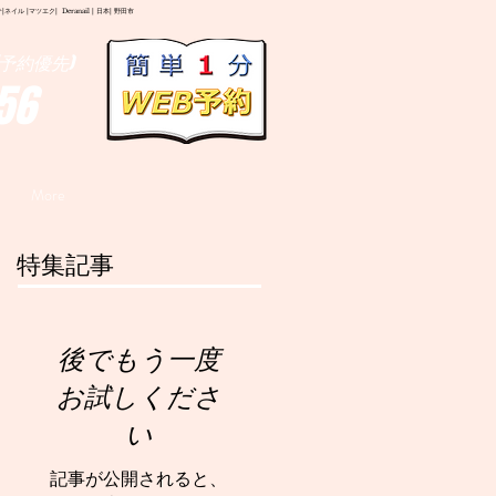
イル |マツエク| Deranail | 日本| 野田市
予約優先)
56
More
特集記事
後でもう一度
お試しくださ
い
記事が公開されると、