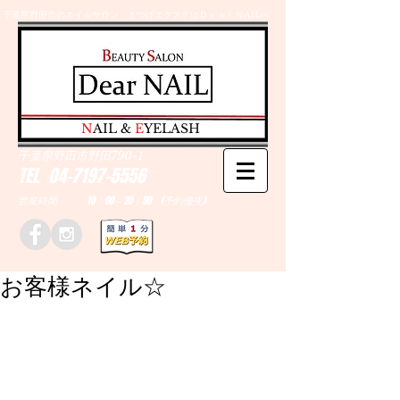
千葉県野田市のネイルサロン、まつげエクステはＤｅａｒＮAILへ
​N
AIL &
E
YELASH
千葉県野田市野田790-1
TEL
04-7197-5556
営業時間 10：00～20：00 (予約優先)
お客様ネイル☆