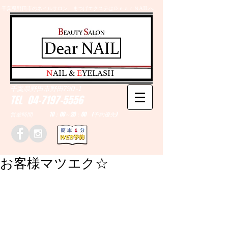
千葉県野田市のネイルサロン、まつげエクステはＤｅａｒＮAILへ
​N
AIL &
E
YELASH
千葉県野田市野田790-1
TEL
04-7197-5556
営業時間 10：00～20：00 (予約優先)
お客様マツエク☆