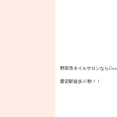
野田市ネイルサロンならDear
愛宕駅徒歩30秒！！