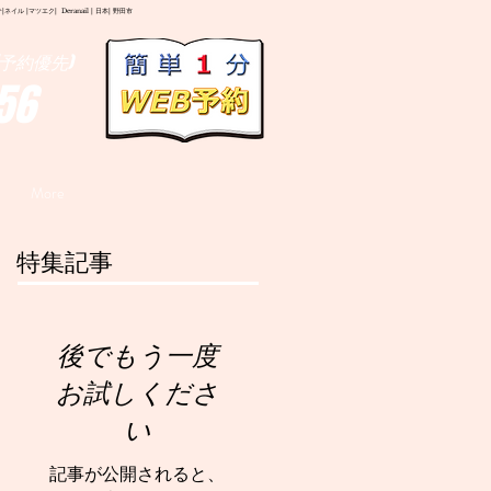
イル |マツエク| Deranail | 日本| 野田市
予約優先)
56
More
特集記事
後でもう一度
お試しくださ
い
記事が公開されると、