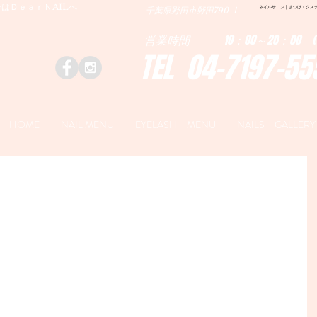
はＤｅａｒＮAILへ
ネイルサロン | まつげエクステ|ネ
千葉県野田市野田790-1
営業時間 10：00～20：00 (
TEL 04-7197-55
HOME
NAIL MENU
EYELASH MENU
NAILS GALLERY