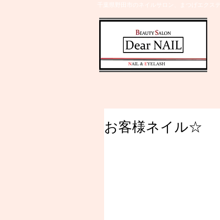
千葉県野田市のネイルサロン、まつげエクステ
​N
AIL &
E
YELASH
お客様ネイル☆