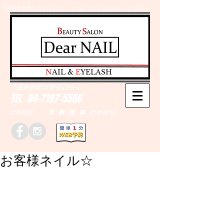
千葉県野田市のネイルサロン、まつげエクステはＤｅａｒＮAILへ
​N
AIL &
E
YELASH
千葉県野田市野田790-1
TEL
04-7197-5556
営業時間 10：00～20：00 (予約優先)
お客様ネイル☆