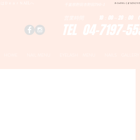
はＤｅａｒＮAILへ
ネイルサロン | まつげエクステ|ネ
千葉県野田市野田790-1
営業時間 10：00～20：00 (
TEL 04-7197-55
HOME
NAIL MENU
EYELASH MENU
NAILS GALLERY