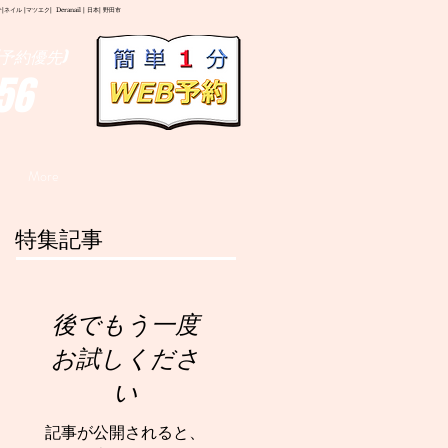
イル |マツエク| Deranail | 日本| 野田市
予約優先)
56
More
特集記事
後でもう一度
お試しくださ
い
記事が公開されると、