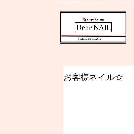
千葉県野田市のネイルサロン、まつげエクステ
​N
AIL &
E
YELASH
お客様ネイル☆