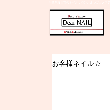
千葉県野田市のネイルサロン、まつげエクステ
​N
AIL &
E
YELASH
お客様ネイル☆