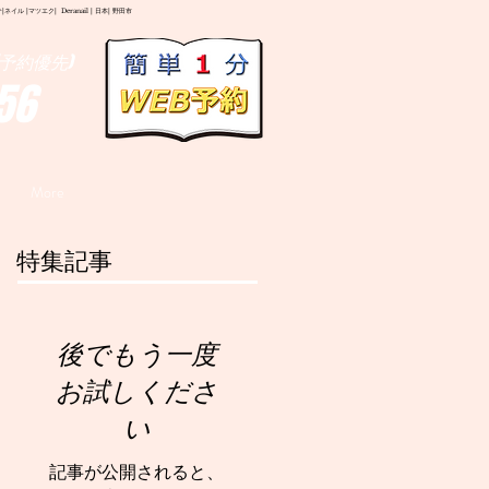
イル |マツエク| Deranail | 日本| 野田市
予約優先)
56
More
特集記事
後でもう一度
お試しくださ
い
記事が公開されると、