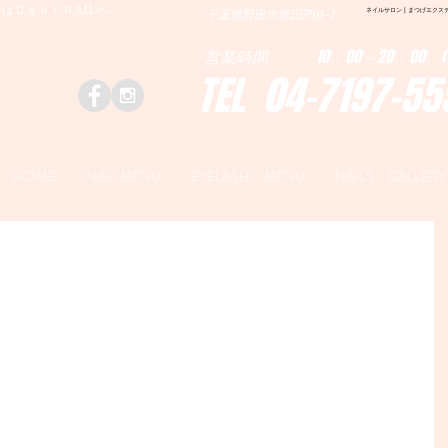
はＤｅａｒＮAILへ
ネイルサロン | まつげエクステ|ネ
千葉県野田市野田790-1
営業時間 10：00～20：00 (
TEL 04-7197-55
HOME
NAIL MENU
EYELASH MENU
NAILS GALLERY