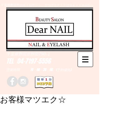
千葉県野田市のネイルサロン、まつげエクステはＤｅａｒＮAILへ
​N
AIL &
E
YELASH
千葉県野田市野田790-1
TEL
04-7197-5556
営業時間 10：00～20：00 (予約優先)
お客様マツエク☆