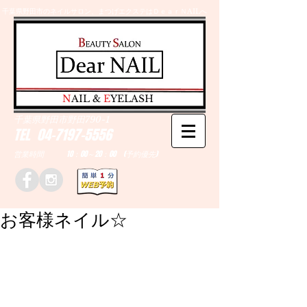
千葉県野田市のネイルサロン、まつげエクステはＤｅａｒＮAILへ
​N
AIL &
E
YELASH
千葉県野田市野田790-1
TEL
04-7197-5556
営業時間 10：00～20：00 (予約優先)
お客様ネイル☆