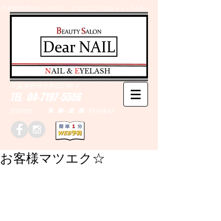
千葉県野田市のネイルサロン、まつげエクステはＤｅａｒＮAILへ
​N
AIL &
E
YELASH
千葉県野田市野田790-1
TEL
04-7197-5556
営業時間 10：00～20：00 (予約優先)
お客様マツエク☆