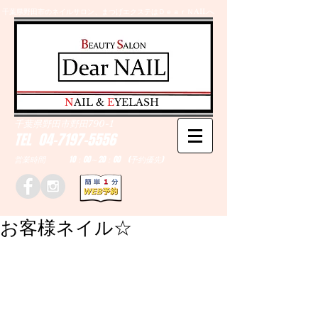
千葉県野田市のネイルサロン、まつげエクステはＤｅａｒＮAILへ
​N
AIL &
E
YELASH
千葉県野田市野田790-1
TEL
04-7197-5556
営業時間 10：00～20：00 (予約優先)
お客様ネイル☆