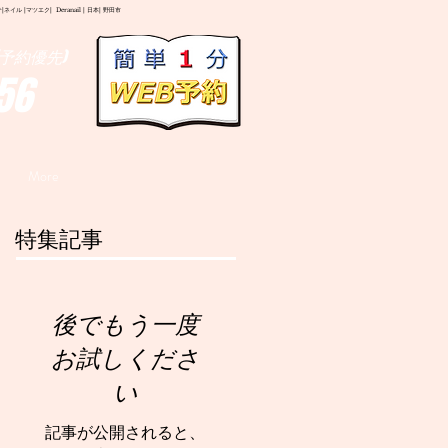
イル |マツエク| Deranail | 日本| 野田市
予約優先)
56
More
特集記事
後でもう一度
お試しくださ
い
記事が公開されると、