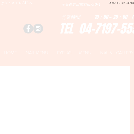
はＤｅａｒＮAILへ
ネイルサロン | まつげエクステ|ネ
千葉県野田市野田790-1
営業時間 10：00～20：00 (
TEL 04-7197-55
HOME
NAIL MENU
EYELASH MENU
NAILS GALLERY