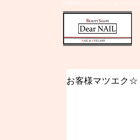
千葉県野田市のネイルサロン、まつげエクステ
​N
AIL &
E
YELASH
お客様マツエク☆