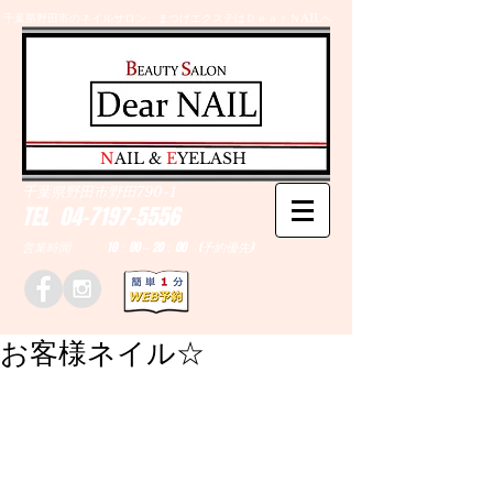
千葉県野田市のネイルサロン、まつげエクステはＤｅａｒＮAILへ
​N
AIL &
E
YELASH
千葉県野田市野田790-1
TEL
04-7197-5556
営業時間 10：00～20：00 (予約優先)
お客様ネイル☆