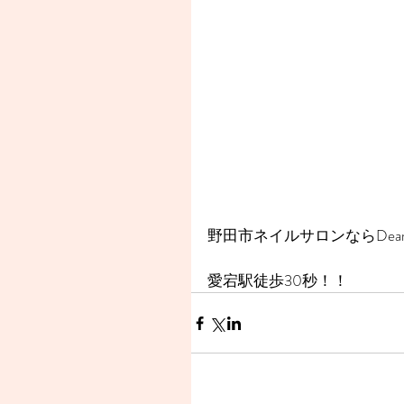
野田市ネイルサロンならDear
愛宕駅徒歩30秒！！