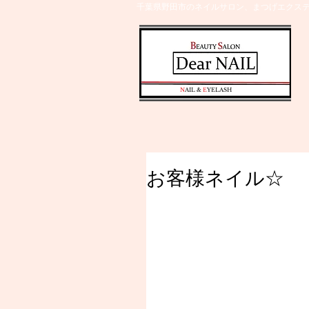
千葉県野田市のネイルサロン、まつげエクステ
​N
AIL &
E
YELASH
お客様ネイル☆