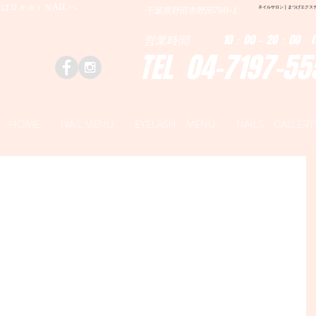
はＤｅａｒＮAILへ
ネイルサロン | まつげエクステ|ネ
千葉県野田市野田790-1
営業時間 10：00～20：00 (
TEL 04-7197-55
HOME
NAIL MENU
EYELASH MENU
NAILS GALLERY