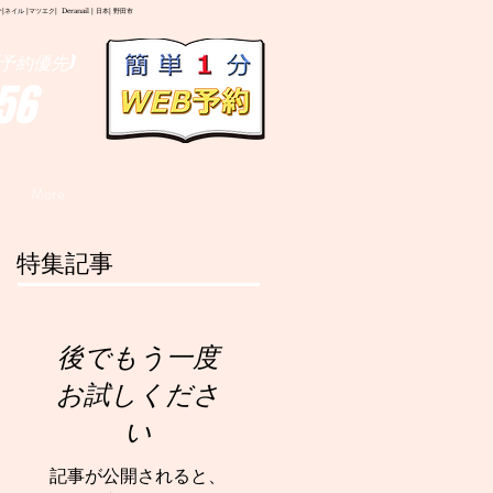
イル |マツエク| Deranail | 日本| 野田市
予約優先)
56
More
特集記事
後でもう一度
お試しくださ
い
記事が公開されると、