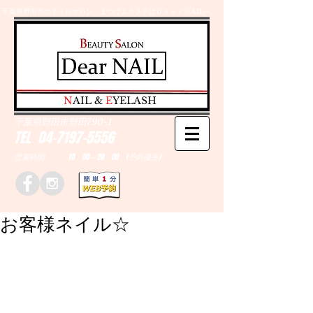
千葉県野田市のネイルサロン、まつげエクステはＤｅａｒＮAILへ
​N
AIL &
E
YELASH
千葉県野田市野田790-1
TEL
04-7197-5556
営業時間 10：00～20：00 (予約優先)
お客様ネイル☆