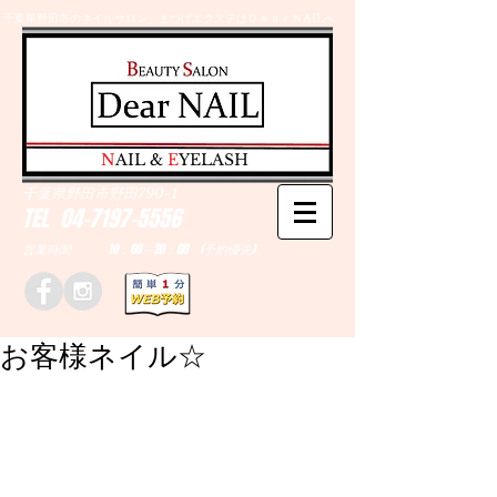
千葉県野田市のネイルサロン、まつげエクステはＤｅａｒＮAILへ
​N
AIL &
E
YELASH
千葉県野田市野田790-1
TEL
04-7197-5556
営業時間 10：00～20：00 (予約優先)
お客様ネイル☆