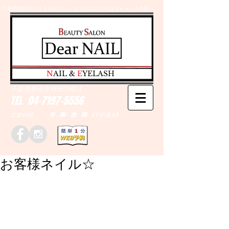
千葉県野田市のネイルサロン、まつげエクステはＤｅａｒＮAILへ
​N
AIL &
E
YELASH
千葉県野田市野田790-1
TEL
04-7197-5556
営業時間 10：00～20：00 (予約優先)
お客様ネイル☆