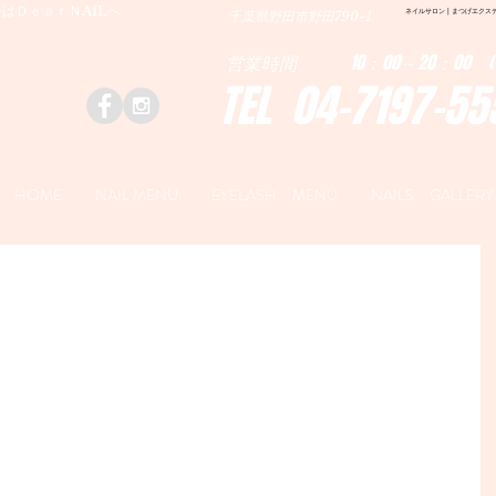
はＤｅａｒＮAILへ
ネイルサロン | まつげエクステ|ネ
千葉県野田市野田790-1
営業時間 10：00～20：00 (
TEL 04-7197-55
HOME
NAIL MENU
EYELASH MENU
NAILS GALLERY