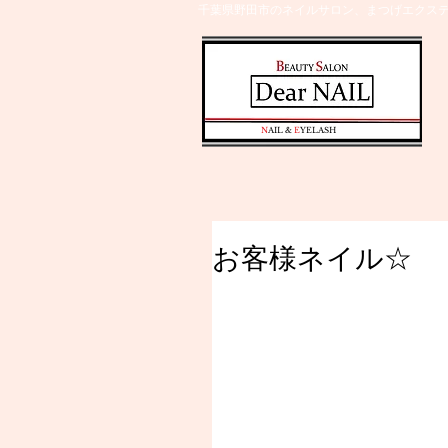
千葉県野田市のネイルサロン、まつげエクステ
​N
AIL &
E
YELASH
お客様ネイル☆