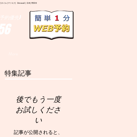
イル |マツエク| Deranail | 日本| 野田市
予約優先)
56
More
特集記事
後でもう一度
お試しくださ
い
記事が公開されると、