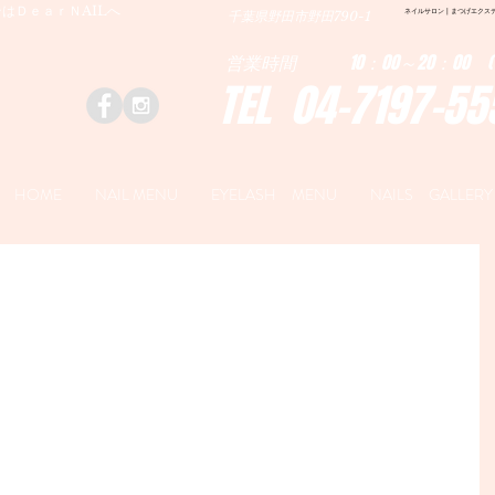
はＤｅａｒＮAILへ
ネイルサロン | まつげエクステ|ネ
千葉県野田市野田790-1
営業時間 10：00～20：00 (
TEL 04-7197-55
HOME
NAIL MENU
EYELASH MENU
NAILS GALLERY