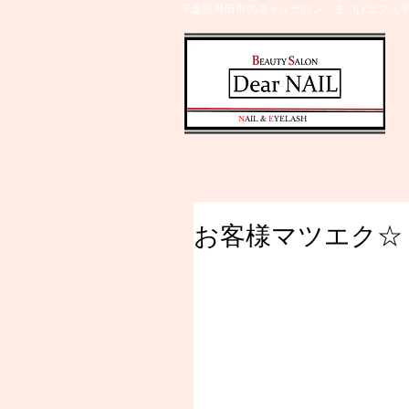
千葉県野田市のネイルサロン、まつげエクステ
​N
AIL &
E
YELASH
お客様マツエク☆