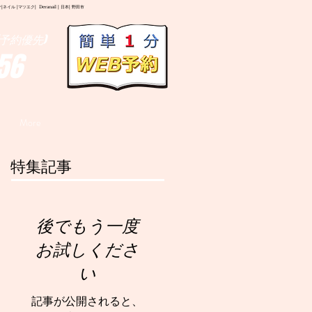
イル |マツエク| Deranail | 日本| 野田市
予約優先)
56
More
特集記事
後でもう一度
お試しくださ
い
記事が公開されると、