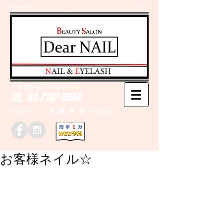
千葉県野田市のネイルサロン、まつげエクステはＤｅａｒＮAILへ
​N
AIL &
E
YELASH
千葉県野田市野田790-1
TEL
04-7197-5556
営業時間 10：00～20：00 (予約優先)
お客様ネイル☆