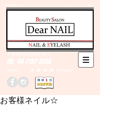
千葉県野田市のネイルサロン、まつげエクステはＤｅａｒＮAILへ
​N
AIL &
E
YELASH
千葉県野田市野田790-1
TEL
04-7197-5556
営業時間 10：00～20：00 (予約優先)
お客様ネイル☆