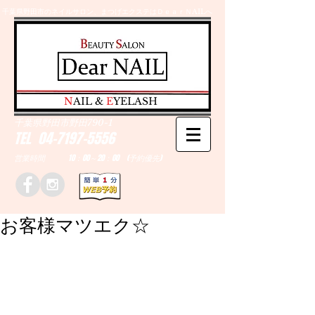
千葉県野田市のネイルサロン、まつげエクステはＤｅａｒＮAILへ
​N
AIL &
E
YELASH
千葉県野田市野田790-1
TEL
04-7197-5556
営業時間 10：00～20：00 (予約優先)
お客様マツエク☆