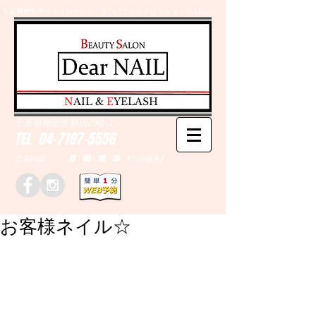
千葉県野田市のネイルサロン、まつげエクステはＤｅａｒＮAILへ
​N
AIL &
E
YELASH
千葉県野田市野田790-1
TEL
04-7197-5556
営業時間 10：00～20：00 (予約優先)
お客様ネイル☆