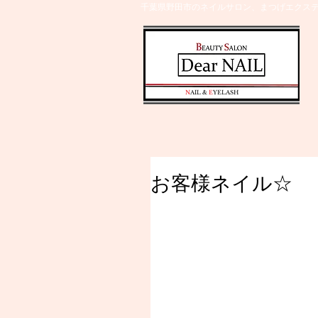
千葉県野田市のネイルサロン、まつげエクステ
​N
AIL &
E
YELASH
お客様ネイル☆