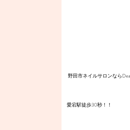
 野田市ネイルサロンならDear
愛宕駅徒歩30秒！！