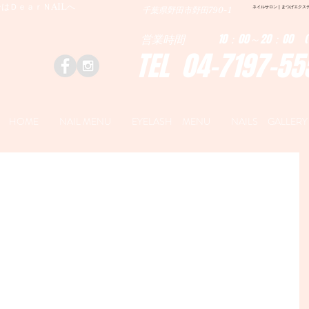
はＤｅａｒＮAILへ
ネイルサロン | まつげエクステ|ネ
千葉県野田市野田790-1
営業時間 10：00～20：00 (
TEL 04-7197-55
HOME
NAIL MENU
EYELASH MENU
NAILS GALLERY