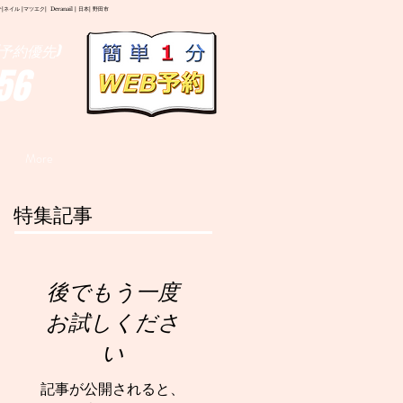
イル |マツエク| Deranail | 日本| 野田市
予約優先)
56
More
特集記事
後でもう一度
お試しくださ
い
記事が公開されると、