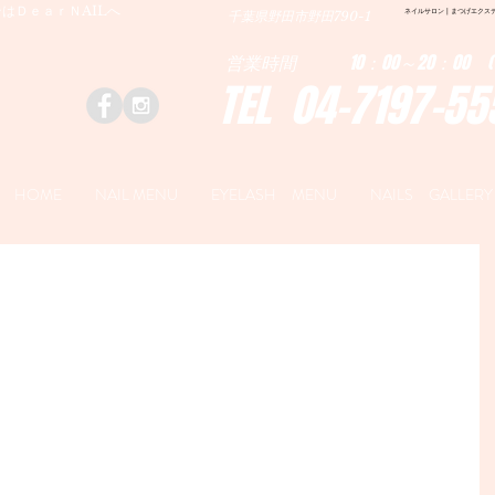
はＤｅａｒＮAILへ
ネイルサロン | まつげエクステ|ネ
千葉県野田市野田790-1
営業時間 10：00～20：00 (
TEL 04-7197-55
HOME
NAIL MENU
EYELASH MENU
NAILS GALLERY