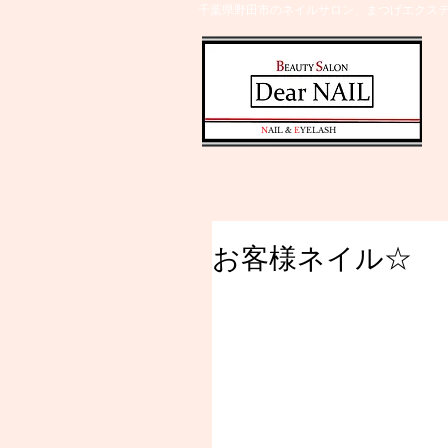
千葉県野田市のネイルサロン、まつげエクステ
​N
AIL &
E
YELASH
お客様ネイル☆