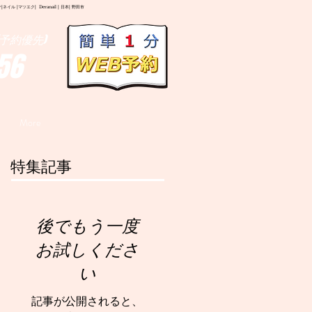
イル |マツエク| Deranail | 日本| 野田市
予約優先)
56
More
特集記事
後でもう一度
お試しくださ
い
記事が公開されると、