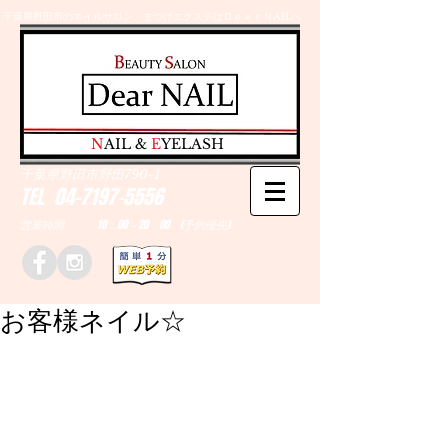
千葉県野田市のネイルサロン、まつげエクステはＤｅａｒＮAILへ
​N
AIL &
E
YELASH
千葉県野田市野田790-1
TEL
04-7197-5556
営業時間 10：00～20：00 (予約優先)
お客様ネイル☆