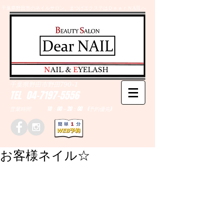
千葉県野田市のネイルサロン、まつげエクステはＤｅａｒＮAILへ
​N
AIL &
E
YELASH
千葉県野田市野田790-1
TEL
04-7197-5556
営業時間 10：00～20：00 (予約優先)
お客様ネイル☆