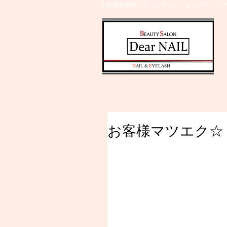
千葉県野田市のネイルサロン、まつげエクステ
​N
AIL &
E
YELASH
お客様マツエク☆