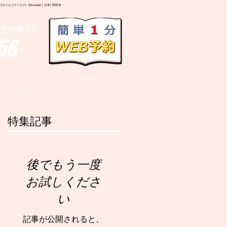
イル |マツエク| Deranail | 日本| 野田市
予約優先)
56
More
特集記事
後でもう一度
お試しくださ
い
記事が公開されると、