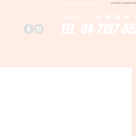
はＤｅａｒＮAILへ
ネイルサロン | まつげエクステ|ネ
千葉県野田市野田790-1
営業時間 10：00～20：00 (
TEL 04-7197-55
HOME
NAIL MENU
EYELASH MENU
NAILS GALLERY