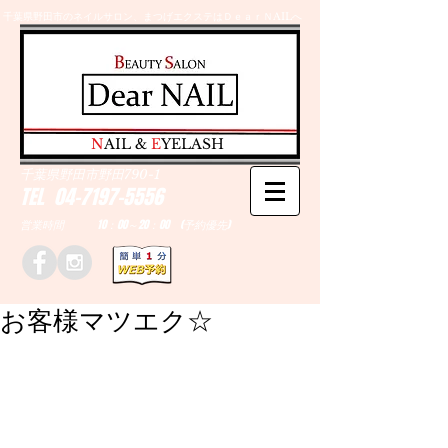
千葉県野田市のネイルサロン、まつげエクステはＤｅａｒＮAILへ
​N
AIL &
E
YELASH
千葉県野田市野田790-1
TEL
04-7197-5556
営業時間 10：00～20：00 (予約優先)
お客様マツエク☆