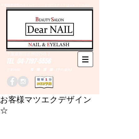
千葉県野田市のネイルサロン、まつげエクステはＤｅａｒＮAILへ
​N
AIL &
E
YELASH
千葉県野田市野田790-1
TEL
04-7197-5556
営業時間 10：00～20：00 (予約優先)
お客様マツエクデザイン
☆