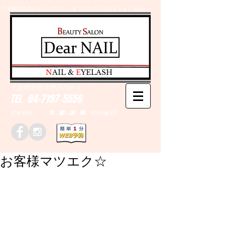
千葉県野田市のネイルサロン、まつげエクステはＤｅａｒＮAILへ
​N
AIL &
E
YELASH
千葉県野田市野田790-1
TEL
04-7197-5556
営業時間 10：00～20：00 (予約優先)
お客様マツエク☆