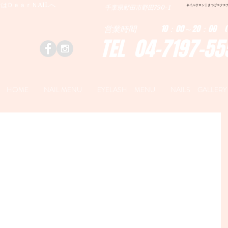
はＤｅａｒＮAILへ
ネイルサロン | まつげエクステ|ネ
千葉県野田市野田790-1
営業時間 10：00～20：00 (
TEL 04-7197-55
HOME
NAIL MENU
EYELASH MENU
NAILS GALLERY