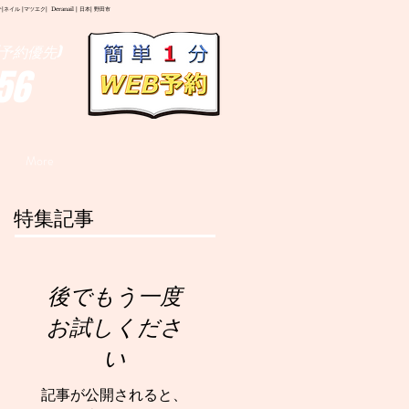
イル |マツエク| Deranail | 日本| 野田市
予約優先)
56
More
特集記事
後でもう一度
お試しくださ
い
記事が公開されると、