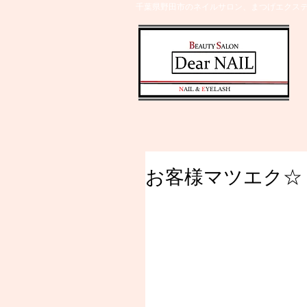
千葉県野田市のネイルサロン、まつげエクステ
​N
AIL &
E
YELASH
お客様マツエク☆