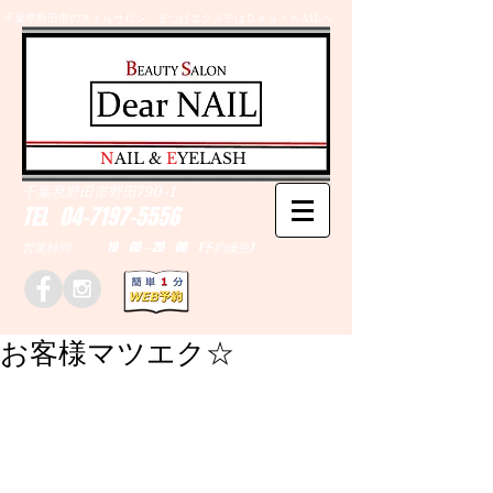
千葉県野田市のネイルサロン、まつげエクステはＤｅａｒＮAILへ
​N
AIL &
E
YELASH
千葉県野田市野田790-1
TEL
04-7197-5556
営業時間 10：00～20：00 (予約優先)
お客様マツエク☆