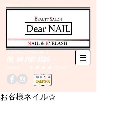
千葉県野田市のネイルサロン、まつげエクステはＤｅａｒＮAILへ
​N
AIL &
E
YELASH
千葉県野田市野田790-1
TEL
04-7197-5556
営業時間 10：00～20：00 (予約優先)
お客様ネイル☆