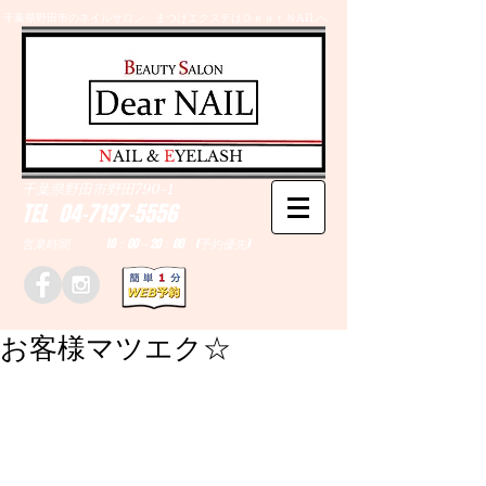
千葉県野田市のネイルサロン、まつげエクステはＤｅａｒＮAILへ
​N
AIL &
E
YELASH
千葉県野田市野田790-1
TEL
04-7197-5556
営業時間 10：00～20：00 (予約優先)
お客様マツエク☆