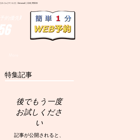
イル |マツエク| Deranail | 日本| 野田市
予約優先)
56
More
特集記事
後でもう一度
お試しくださ
い
記事が公開されると、