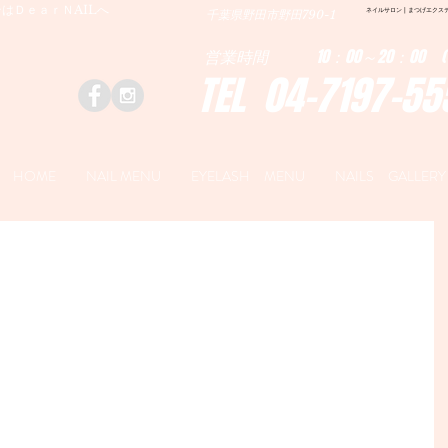
はＤｅａｒＮAILへ
ネイルサロン | まつげエクステ|ネ
千葉県野田市野田790-1
営業時間 10：00～20：00 (
TEL 04-7197-55
HOME
NAIL MENU
EYELASH MENU
NAILS GALLERY