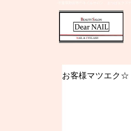
千葉県野田市のネイルサロン、まつげエクステ
​N
AIL &
E
YELASH
お客様マツエク☆