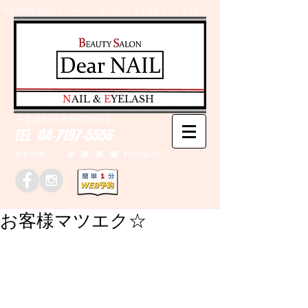
千葉県野田市のネイルサロン、まつげエクステはＤｅａｒＮAILへ
​N
AIL &
E
YELASH
千葉県野田市野田790-1
TEL
04-7197-5556
営業時間 10：00～20：00 (予約優先)
お客様マツエク☆