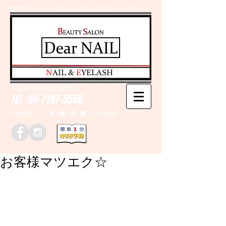
千葉県野田市のネイルサロン、まつげエクステはＤｅａｒＮAILへ
​N
AIL &
E
YELASH
千葉県野田市野田790-1
TEL
04-7197-5556
営業時間 10：00～20：00 (予約優先)
お客様マツエク☆