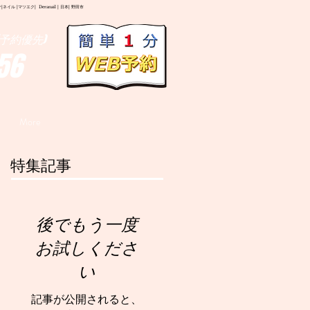
イル |マツエク| Deranail | 日本| 野田市
予約優先)
56
More
特集記事
後でもう一度
お試しくださ
い
記事が公開されると、