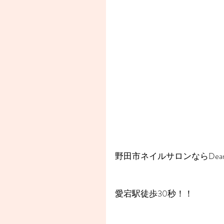
野田市ネイルサロンならDear
愛宕駅徒歩30秒！！