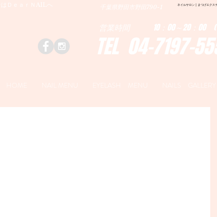
はＤｅａｒＮAILへ
ネイルサロン | まつげエクステ|ネ
千葉県野田市野田790-1
営業時間 10：00～20：00 (
TEL 04-7197-55
HOME
NAIL MENU
EYELASH MENU
NAILS GALLERY