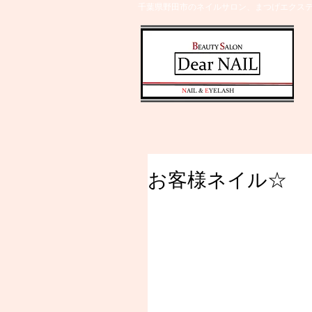
千葉県野田市のネイルサロン、まつげエクステ
​N
AIL &
E
YELASH
お客様ネイル☆