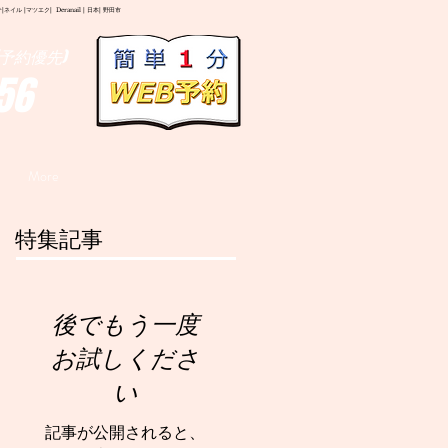
イル |マツエク| Deranail | 日本| 野田市
予約優先)
56
More
特集記事
後でもう一度
お試しくださ
い
記事が公開されると、