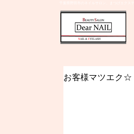
千葉県野田市のネイルサロン、まつげエクステ
​N
AIL &
E
YELASH
お客様マツエク☆