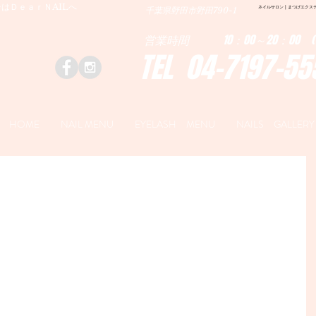
はＤｅａｒＮAILへ
ネイルサロン | まつげエクステ|ネ
千葉県野田市野田790-1
営業時間 10：00～20：00 (
TEL 04-7197-55
HOME
NAIL MENU
EYELASH MENU
NAILS GALLERY